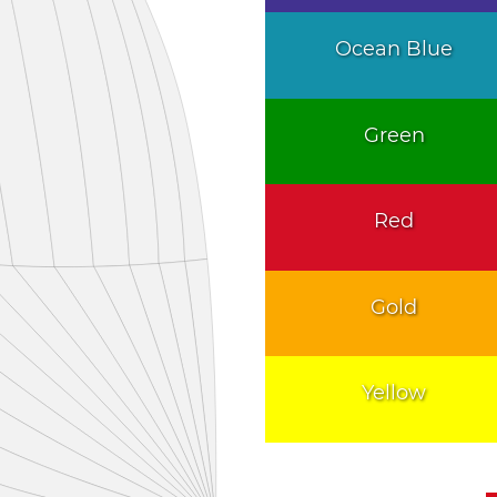
Ocean Blue
Green
Red
Gold
Yellow